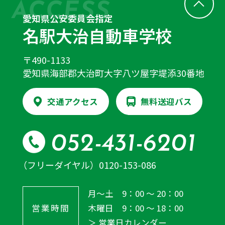
ACCESS
愛知県公安委員会指定
名駅大治自動車学校
〒490-1133
愛知県海部郡大治町大字八ツ屋字堤添30番地
交通アクセス
無料送迎バス
052-431-6201
（フリーダイヤル）
0120-153-086
月～土 9：00 ～ 20：00
営業時間
木曜日 9：00 ～ 18：00
＞ 営業日カレンダー