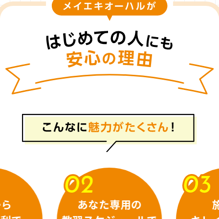
専用の
施設が
広