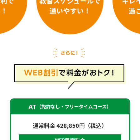
ュールで
キレイで快適に
運転
すい！
過ごせる！
教習
AT
（免許なし・フリータイムコース）
通常料金
428,850円
（税込）