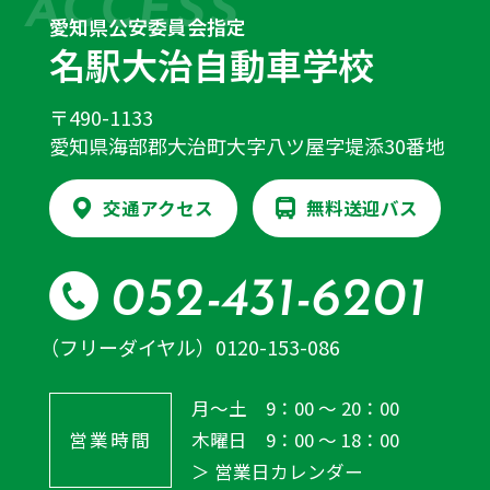
ACCESS
愛知県公安委員会指定
名駅大治自動車学校
〒490-1133
愛知県海部郡大治町大字八ツ屋字堤添30番地
交通アクセス
無料送迎バス
052-431-6201
（フリーダイヤル）
0120-153-086
月～土 9：00 ～ 20：00
営業時間
木曜日 9：00 ～ 18：00
＞ 営業日カレンダー