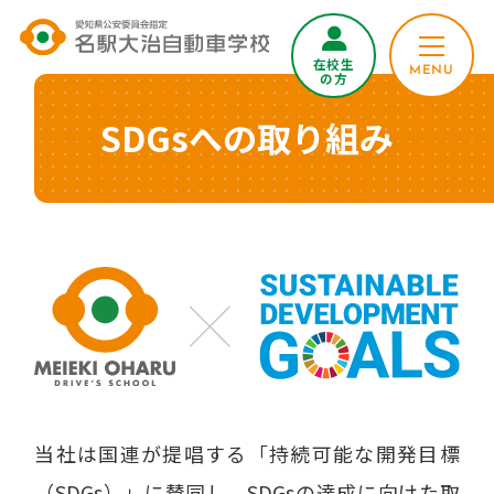
在校生
MENU
の方
SDGsへの取り組み
当社は国連が提唱する「持続可能な開発目標
（SDGs）」に賛同し、
SDGsの達成に向けた取