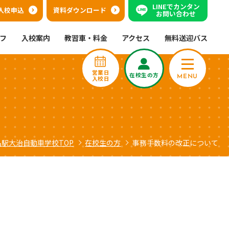
LINEでカンタン
入校申込
資料ダウンロード
お問い合わせ
フ
入校案内
教習車・料金
アクセス
無料送迎バス
営業日
在校生の方
MENU
入校日
名駅大治自動車学校TOP
在校生の方
事務手数料の改正について